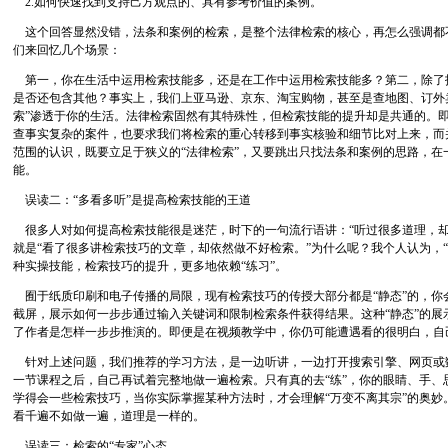
2.如何快速找到支持己方观点的、具有参考价值的案例。
这个回答显然没错，法条和案例的检索，是整个法律检索的核心，再怎么强调都
们来回忆几个场景：
第一，你在生活中运用检索技能多，还是在工作中运用检索技能多？第二，除了
是否还包含其他？事实上，我们上亚马逊、京东、淘宝购物，甚至是查地图、订外
索”渗透于你的生活。法律检索固然有其特殊性，但检索技能的提升却是共通的。
查事实复杂的案件，也要求我们将检索的重心转移到事实核验和细节比对上来，而
范围的认识，既要立足于狭义的“法律检索”，又要跳出只找法条和案例的思路，在
能。
误读二：“多看多听”是提高检索技能的王道
很多人对如何提高检索技能很是迷茫，时下的一句流行语讲：“听过很多道理，却
就是“看了很多讲检索技巧的文章，却依然做不好检索。”为什么呢？我个人认为，
种实操技能，检索技巧的提升，更多地依赖“练习”。
囿于纸质印刷和电子传播的局限，现有检索技巧的传授大部分都是“静态”的，你
截屏，展示如何一步步通过输入关键词和限制检索条件获得结果。这种“静态”的展
了作者是怎样一步步推演的。即便是在视频教学中，你仍可能遭遇看的很明白，自
针对上述问题，我们推荐的学习方法，是一边听讲，一边打开搜索引擎、网页或
一节课程之后，自己再试着完整地做一遍检索。只有真的去“练”，你的眼睛、手、
学得会一些检索技巧，当你实际掌握某种方法时，才会理解“万变不离其宗”的奥妙
看千遍不如做一遍，道理是一样的。
误读三：检索的“专家”心态