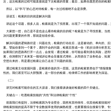
次，这次检索的过程可能直接就是下次检索的答案；最后，如果你愿意把你的检索
所以，以“学习”的心态对待检索，每一次过程都绝不会是浪费。
误读五：检索的目的就是解决问题
讲起这个话题，很多人说，检索就是为了找答案。出现了一个我不知道的问题，
大家想一想，自己是不是也这么看待检索的目的呢？检索是为了寻找答案。当然
决问题更重要的作用，那就是创造价值。
解决问题的逻辑路径是：问题在先，检索的行动在后，这是被动的、单向的、后
案。譬如你拿到一个案子，遇到不会的问题，检索后形成一份《初步法律分析意见
如果我们的思路再打开一点点，会发现：通过检索，你可能会看到潜在风险，进而
索，你洞察到了未来某一领域诉讼将会呈爆发式增长，从而抓住了业务机会，拓展
空想出来的，而是通过检索让自己走在了问题的前面。
通过检索主动发掘问题，是检索价值的另一层面。这里的检索更类似于“情报搜集
性的。我们甚至可以大胆预测，这一部分的检索，给律师工作的影响将更为深远。
（二）
讲完对检索可能存在的五大误读，我们接着谈谈做好检索的四个关键点。
关键点一：吃透检索技能的“共性”和法律检索的“个性”
前面我们有提到，法律检索因为专业壁垒，固然有其特殊性，但其他检索技能对
律检索技能的提高不限于专业数据库使用的娴熟程度，也要重视综合搜索引擎、专