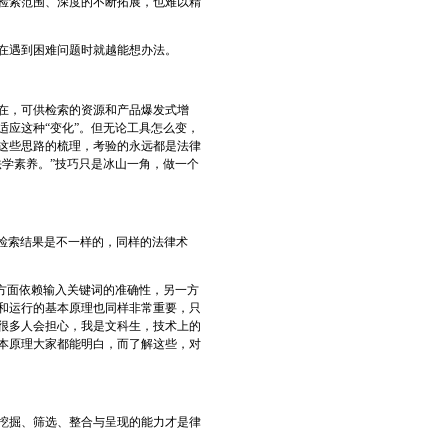
检索范围、深度的不断拓展，也难以精
在遇到困难问题时就越能想办法。
在，可供检索的资源和产品爆发式增
应这种“变化”。但无论工具怎么变，
这些思路的梳理，考验的永远都是法律
学素养。”技巧只是冰山一角，做一个
的检索结果是不一样的，同样的法律术
方面依赖输入关键词的准确性，另一方
和运行的基本原理也同样非常重要，只
很多人会担心，我是文科生，技术上的
本原理大家都能明白，而了解这些，对
挖掘、筛选、整合与呈现的能力才是律