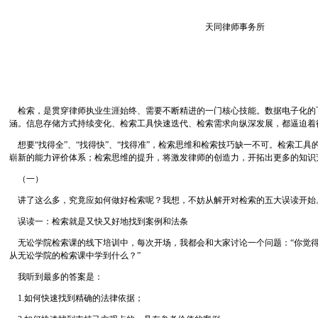
天同律师事务所
检索，是贯穿律师执业生涯始终、需要不断精进的一门核心技能。数据电子化的
涵。信息存储方式持续变化、检索工具快速迭代、检索需求向纵深发展，都逼迫着
想要“找得全”、“找得快”、“找得准”，检索思维和检索技巧缺一不可。检索工具
崭新的能力评价体系；检索思维的提升，将激发律师的创造力，开拓出更多的知识
（一）
讲了这么多，究竟应如何做好检索呢？我想，不妨从解开对检索的五大误读开始
误读一：检索就是又快又好地找到案例和法条
无讼学院检索课的线下培训中，每次开场，我都会和大家讨论一个问题：“你觉得
从无讼学院的检索课中学到什么？”
我听到最多的答案是：
1.如何快速找到精确的法律依据；