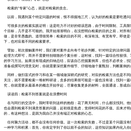
检索的“专家”心态，就是对检索的贪念。
以前，我遇到某个特定问题的时候，恨不得掘地三尺，认为好的检索是要吃透问
可很多次的检索实践证明：这是吃力不讨好的错误思路，由于时间限制、工具限
个目标，几乎是不可能的。我开始渐渐明白，在没想明白检索的目的之前，对所有
做，是非常愚蠢的。道理很简单：检索的目的不同，有深有浅、有宽有窄。即使是
下，也对应着不同的检索要求。
譬如，初次接触案件时，我们要对案件走向有个初步判断。针对特定的法律问题
处理方式即可，而并不需要特别细致的个案分析，这时候，找到一篇综合性较强、
的学习方法。如果没有现成的归纳总结，应该自己挖掘案例库，但也不必求全，找
准备或撰写代理意见时，你就需要深挖案件细节、仔细地做个案甄别，判断案例的
同样，做扫盲式的学习和在某一领域做深耕式的研究，对应的检索方法也是不同
关注，就不需要检索一堆材料研读，贪多的结果很可能是一篇也没有读，找到一篇
究，你就需要从最基本的概念开始学起，尽量收集更多的材料，全面通读，形成自
误读四：检索不到答案就是在浪费时间
在与同行的交流中，我时常听到这样的抱怨：花了两天时间，什么都没找到。他
也会遇到检索不到满意答案的问题，起初很是焦虑，觉得时间花的不值。后来才明
的，有这种想法，是因为我自己并没有端正对检索的心态。
任何脑力活动，都不会没有任何价值。这一次检索的失败，不过是某个问题没有
一种学习和积累：首先，你肯定学到了你以前不会的知识，这些知识如果内化入你