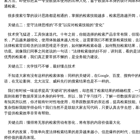
索方法。即使你把某一专业数据库使用的出神入化，鉴于数据库本身的设计局限和
通检索。
很多搜索引擎的设计思路都是相通的，掌握的检索技能越多，检索思路越开阔，
关键点二：坚守法律思维的“不变”以应对检索技能的“变化”
技术突飞猛进，工具快速迭代。十年之前，你能选择的检索产品非常有限，但现
长，产品越来越细化，使用体验越来越人性化，这需要我们不断更新检索技能，去适
法律检索背后暗含的法律思维是不变的，如何解构检索命题，如何甄别检索结果，
功底。就像我们同事之间老说的一句话：“法律检索做的好不好，讲到底，看的是法
优秀的检索者，我们真正要常抓不懈的，是业务能力建设。
关键点三：光学技巧不够，最好懂点技术
不知道大家有没有这样的检索体验：同样的关键词，在Google、百度、搜狗中
语，在无讼案例、北大法宝、威科先行的搜索结果也是不一样的。
我们有时候一味追求提高“关键词”的准确性，却忽视了检索结果的精确程度，一
面则依赖于数据库算法本身的科学性。所以，除了学习技巧，了解一些数据库设计
有知其所以然，你才能有针对性地使用，培养跟数据库的亲近感，提高检索技能。
复杂指标我能学得会吗？我们当然不是鼓励大家去写代码，只要认真去学去想，基
于提供检索效率非常有帮助。
关键点四：懂得将无形的检索劳动有形化，将有形的内容价值最大化
技术的发展，导致单向度法律检索结果的差异越来越小。信息爆炸的时代，信息
师价值的最高体现。