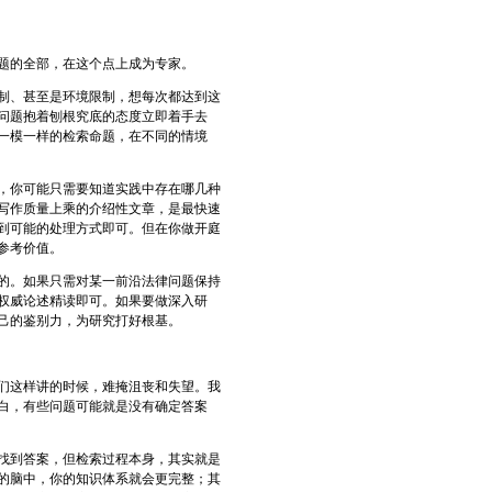
题的全部，在这个点上成为专家。
制、甚至是环境限制，想每次都达到这
问题抱着刨根究底的态度立即着手去
一模一样的检索命题，在不同的情境
，你可能只需要知道实践中存在哪几种
写作质量上乘的介绍性文章，是最快速
到可能的处理方式即可。但在你做开庭
参考价值。
的。如果只需对某一前沿法律问题保持
权威论述精读即可。如果要做深入研
己的鉴别力，为研究打好根基。
们这样讲的时候，难掩沮丧和失望。我
白，有些问题可能就是没有确定答案
找到答案，但检索过程本身，其实就是
的脑中，你的知识体系就会更完整；其