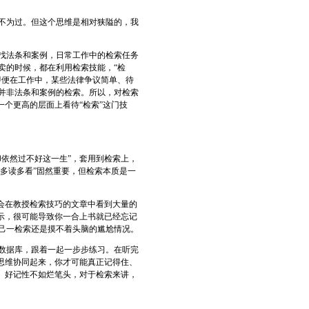
不为过。但这个思维是相对狭隘的，我
找法条和案例，日常工作中的检索任务
卖的时候，都在利用检索技能，“检
即便在工作中，某些法律争议简单、待
并非法条和案例的检索。所以，对检索
一个更高的层面上看待“检索”这门技
依然过不好这一生”，套用到检索上，
“多读多看”固然重要，但检索本质是一
会在教授检索技巧的文章中看到大量的
示，很可能导致你一合上书就已经忘记
己一检索还是摸不着头脑的尴尬情况。
数据库，跟着一起一步步练习。在听完
思维协同起来，你才可能真正记得住、
。好记性不如烂笔头，对于检索来讲，