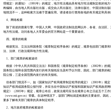
理规定〉的通知》（1991年）的规定，地方性法规由具有地方性法规制定权的地
构编辑，由当地人民出版社出版，或交由人民出版社、法律出版社、中国法制出版
地情况不一，这种检索方法难于普遍应用。请读者自行查阅各地的有关规定和具体
4、网络检索
除了前述的搜索引擎、中国人大网、中国政府法制信息网以外，各省、自治区、
地方性法规。访问各地人大常委会的官方网站是一个重要途径。
四、规章的检索
根据宪法、立法法和国务院《规章制定程序条例》的规定，规章包括部门规章和
法、法律、行政法规和地方性法规。
1、部门规章的检索途径
根据《中华人民共和国立法法》和国务院《规章制定程序条例》（2002年）的
国务院公报和全国范围内发行的有关报纸应当及时予以刊登。因此，部门规章的检
院公报，三是全国范围内发行的有关报纸。
但各部门情况不一。如《国家知识产权局规章制定程序的规定》（2001年）规
知识产权局或国务院公报刊登，并应当在中国知识产权报和国家知识产权局政府网
规定》（2005年）规定，规章公布后，政策法规司应当在规章公布之日起五个工
（www.mii.gov.cn）登载。在这种情况下，该部门网站就是检索的主要途径。
要多了解有关部门规章的具体制定程序。
2、地方政府规章的检索途径