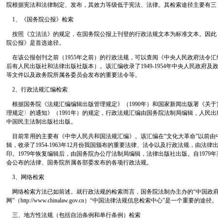
院根据宪法和法律制定、发布，其效力等级低于宪法、法律。其检索途径主要有三
1、《国务院公报》检索
按照《立法法》的规定，在国务院公报上刊登的行政法规文本为标准文本。因此
院公报》是首选途径。
在该公报创刊之前（1955年之前）的行政法规，可以查阅《中央人民政府法令
后有人民出版社和法律出版社版本）。该汇编收录了1949-1954年中央人民政府
等文件以及政务院所属各委员会发布的重要法令等。
2、行政法规汇编检索
根据国务院《法规汇编编辑出版管理规定》（1990年）和国家新闻出版署《关
理规定〉的通知》（1991年）的规定，行政法规汇编由国务院法制局编辑，人民
中国民主法制出版社出版。
目前常用的主要有《中华人民共和国法规汇编》。该汇编在“文化大革命”以前由
辑，收录了1954-1963年12月份我国颁布的重要法律、法令以及行政法规，由法律出版社
印。1979年恢复编辑后，由国务院办公厅法制局编辑，法律出版社出版。自1979
会公布的法律、国务院所属各部委发布的各项行政法规。
3、网络检索
网络检索方法已如前述。就行政法规的检索而言，国务院法制办主办的“中国政
网”（http://www.chinalaw.gov.cn）“中国法律法规信息检索中心”是一个重要的途径。
三、地方性法规（包括自治条例和单行条例）检索