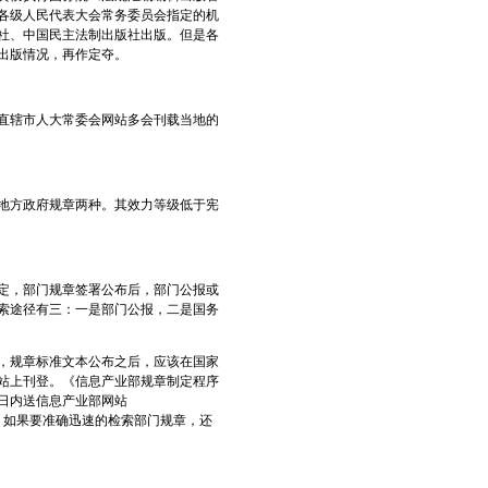
方各级人民代表大会常务委员会指定的机
社、中国民主法制出版社出版。但是各
出版情况，再作定夺。
直辖市人大常委会网站多会刊载当地的
地方政府规章两种。其效力等级低于宪
规定，部门规章签署公布后，部门公报或
索途径有三：一是部门公报，二是国务
定，规章标准文本公布之后，应该在国家
站上刊登。《信息产业部规章制定程序
作日内送信息产业部网站
因此，如果要准确迅速的检索部门规章，还