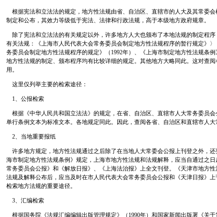
根据宪法和立法法的规定，地方性法规由省、自治区、直辖市的人大及其常委会
制定和公布，其效力等级低于宪法、法律和行政法规，高于本级地方政府规章。
除了宪法和立法法的有关规定以外，许多地方人大也颁布了本地法规的制定程序
有关法规：《上海市人民代表大会常务委员会制定地方性法规程序的暂行规定》〉（
务委员会制定地方性法规程序的规定》（1992年）、《上海市制定地方性法规条例》（
地方性法规的制定、颁布程序均有比较详细的规定。其他地方大略同此。这对查阅
用。
这里仅列举主要的检索途径：
1、公报检索
根据《中华人民共和国立法法》的规定，在省、自治区、直辖市人大常务委员会
单行条例文本为标准文本。各地规定同此。因此，查阅各省、自治区和直辖市人大
2、当地重要报纸
许多地方规定，地方性法规通过之后除了在当地人大常委会公报上刊登之外，还
海市制定地方性法规条例》规定，上海市地方性法规和法规解释，应当自通过之日
常务委员会公报》和《解放日报》、《上海法治报》上全文刊登。《天津市地方性
法规及解释公布后，应当及时在市人民代表大会常务委员会公报和《天津日报》上
检索地方法规的重要途径。
3、汇编检索
根据国务院《法规汇编编辑出版管理规定》（1990年）和国家新闻出版署《关