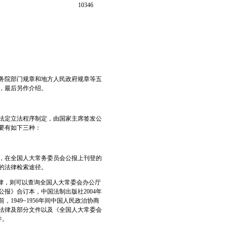
10346
务院部门规章和地方人民政府规章等五
，最后另作介绍。
法定立法程序制定，由国家主席签发公
要有如下三种：
定，在全国人大常务委员会公报上刊登的
的法律检索途径。
法律，则可以查询全国人大常委会办公厅
报》合订本，中国法制出版社2004年
949~1956年间中国人民政治协商
法律及部分文件以及《全国人大常委会
件。