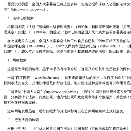
需要说明的是，全国人大常委会已将上述资料（包括公报和未收入公报的法律文
网”（http://www.npc.gov.cn）。
2、法律汇编检索
根据国务院《法规汇编编辑出版管理规定》（1990年）和国家新闻出版署《关
理规定〉的通知》（1991年）的规定，法律汇编由全国人民代表大会常务委员会
在此规定公布之前，全国人大常委会法制工作委员会已从1979年开始了系统的
和国法律汇编（1979-1984）》、《中华人民共和国法律汇编（1985-1989）》、《
1999）》。2000年之后按年编辑。这是当前最为权威和系统的法律汇编出版物，
3、网络检索
这是最为简便的途径。鉴于本书另有专章介绍，这里只介绍其中使用较多的两种
一是“百度搜索”（www.baidu.com）。如要查阅婚姻法的条文，在百度上输入
找到该法的全文。其他法律规范如行政法规、地方性法规和规章等也可以利用百度
二是登陆“中国人大网”（http://www.npc.gov.cn）。通过“中国法律法规检
设，分类设计了法律、行政法规、地方性法规和政府规章等多个数据库，并提供了
检索等多种检索途径。
近年网络发展迅速，现行的绝大部分法律都可以在公共网络媒体上找到全文。
二、行政法规的检索
根据《宪法》、《中华人民共和国立法法》和国务院《行政法规制定程序条例》（