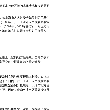
根据本行政区域的具体情况和实际需要
，如上海市人大常委会先后制定了三个
1986年）、《上海市人民代表大会常
2001年，2004年修订），对上海市
各地的地方性法规有着很好的指导作
公报上刊登的地方性法规、自治条例和
常委会的公报是首选的检索途径。
要及时在该地重要报纸上刊登。如《上
起十五日内，在《上海市人民代表大会
法规制定条例》也规定，天津市地方性
刊登。因此，查询各省市区重要报纸是
于贯彻执行国务院〈法规汇编编辑出版管