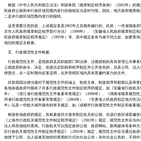
根据《中华人民共和国立法法》和国务院《规章制定程序条例》（2002年）的
民政府公报和本行政区域范围内发行的报纸应当及时刊登。因此，地方政府规章检
二是本行政区域范围内发行的报纸。
这里需要注意的是，上述规定多是2002年之后颁布施行的。此前，一些省级政
京市人民政府规章制定程序暂行办法》（1990年）、《安徽省人民政府规章制定程序
民政府规章制定程序规定》（1995年）等。其中规定多有与者不同之处。如要查询2
地旧的规定去检索。
五、行政规范性文件检索
行政规范性文件，是指政府及其职能部门和法律、法规授权的具有管理公共事务
上级政府的命令、决定，依据法定职权和程序制定并公开发布的，涉及公民、法人
律责任，在一定时期内反复适用，在所管辖区域内具有普遍约束力的文件。
目前我国法律法规对于规范性文件的涵义、制发主体、制发程序和权限以及审查
各地各级政府均颁布了许多行政规范性文件制定程序的规定。如《安徽省行政机关规
年）、《浙江省行政规范性文件备案审查规定》（2000年）、《湖南省规章规范性文
州省行政规范性文件备案审查规定》（2004年）、《甘肃省人民政府拟定地方性法规
年）以及一些较大城市颁布的有关规定，如《成都市行政规范性文件制定和备案规定
根据各地政府的规定，其检索途径大致有制定机关的公报、在该行政区域普遍发
《上海市行政机关规范性文件制定程序规定》（2002年）规定，规范性文件应当
法人和其他组织查阅。行政机关可以指定政府公报、政府网站、新闻媒体等多种方
区行政机关规范性文件制定程序规定》（2005年）规定，规范性文件应当通过政
他便于公民、法人或者其他组织查阅的方式向社会公布；未向社会公布的，不得作