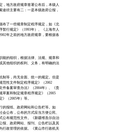
规定，地方政府规章签署公布后，本级人
索途径主要有二：一是本级政府公报，
府颁布了一些规章制定程序规定，如《北
暂行规定》（1993年）、《上海市人
002年之前的地方政府规章，要根据各
职能的组织，根据法律、法规、规章和
或其他组织的权利、义务，有明确的法
机制等，尚无全面、统一的规定。但是
范性文件制定程序规定》（2002
件备案审查办法》（2004年）、《贵
草案和制定规章程序规定》（2005
》（2005年）等。
行的报纸、政府网站和公告栏等。如
向社会公布，公布的方式应当方便公民、
式公布规范性文件。《新疆维吾尔自治
府公报、政府网站、报刊、公告栏以及其
为行政管理的依据。《黄山市行政机关