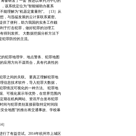
，筹备研发了一套“推进以审判为中心的
”），该系统定位为“智能辅助办案系
不能理解为“机器定案量刑”。［13］从
思想，与迅猛发展的云计算联系紧密。
提供了便利，助力我国的实务工作颇
有利于打击犯罪，做好犯罪的治理工
有得到发挥。 大数据挖掘分析方法下
是犯罪防控的主流。
究的犯罪地理学、地点警务、犯罪地图
据的应用方向不谋而合，具有代表性的
罪之间的关联。 要真正理解犯罪地
地理信息技术软件，导入犯罪大数据，
犯罪情况可视化的一种方法。 犯罪地
掘、可视化展示等优势，在世界范围内
况定期在机构网站、资讯平台发布犯罪
输入时间与犯罪类别直接获取特定时间段
安全地图”的推出将交通事故、学校暴
4］
了有益尝试。2014年杭州市上城区