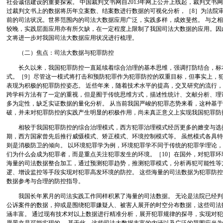
社会诚信建设的重要探索。 中国裁判文书网自2013年网上公开上线起，裁判文书
过裁判文书上的数据将历年立案数、结案数进行数据的可视化分析，［8］为法院
前的司法状况。世界范围内的司法大数据应用广泛，实践多样，成效斐然。 与之
较晚，实践层面应用亦有所欠缺，在一定程度上限制了我国司法大数据的应用。因
文将进一步对我国司法大数据应用状况进行梳理。
（二）焦点：司法大数据与犯罪防控
长久以来，我国犯罪防控一直延续着综合治理的基本思维，强调打防结合，标
式。［9］尽管这一模式将打击和预防犯罪作为犯罪防控的双重目标，但事实上，犯
表现为积极的犯罪防控姿态。 近些年来，随着技术水平的提高，交叉研究的流行
跨学科方法有了一定的重视，但是囿于传统思维方式，描述性统计、文献分析、理
多为定性，缺乏实证数据的量化分析。 从当前我国严峻的犯罪态势来看，这种基
破，并未对犯罪防控的实践产生明显的积极作用，尚未真正意义上实现我国犯罪防
相较于我国犯罪防控的综合治理模式，西方犯罪治理模式经历更多的嬗变与选择。
期，西方国家曾先后推行威慑模式、矫正模式、环境控制模式等。 虽然模式各具
则是消极防卫的倾向。 以环境犯罪学为例，环境犯罪学不同于传统的犯罪学理论
们为什么会成为犯罪者，而是重点关注犯罪发生的环境。［10］在国外，对犯罪
海量的司法数据整合加工，通过预测犯罪趋势，推测犯罪模式，分析再犯可能性等
逻、增设监控等手段实现对犯罪高发环境的防控。 这些海量的司法数据为犯罪防
数据参考与合理的防控指导。
我国长年累月的司法实践工作同样积累了海量的司法数据。 无论是法院已经判
公诉案件的数据，抑或是围绕犯罪嫌疑人、被害人展开的时空分布数据，这些司法
涵丰富。 通过现有技术对以上数据进行精准分析，展开犯罪规律的探寻，实现对