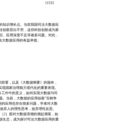
11533
的知识增长点。当前我国司法大数据应
技创新层出不穷，这些科技创新成为新
旧、应用深度不足等诸多问题。对此，
法大数据应用的有益举措。
的部署，以及《大数据纲要》的颁布，
实现国家治理能力现代化的重要表现。
实务工作中的意义，如何实现大数据与司
题。当前，大数据的应用创新“百舸争
数据的应用也存在很多问题，学者对大数
而放弃人的理性思考，放弃理性反思。
。［2］面对大数据浪潮的潮起潮落，如
据生态，成为探讨司法大数据应用的重