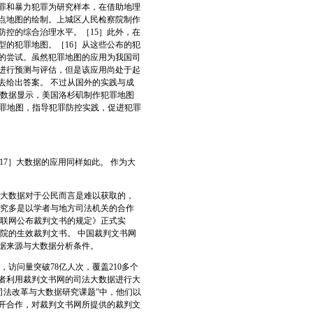
犯罪和暴力犯罪为研究样本，在借助地理
点地图的绘制。上城区人民检察院制作
防控的综合治理水平。［15］此外，在
型的犯罪地图。［16］从这些公布的犯
的尝试。虽然犯罪地图的应用为我国司
进行预测与评估，但是该应用尚处于起
去给出答案。 不过从国外的实践与成
 数据显示，美国洛杉矶制作犯罪地图
犯罪地图，指导犯罪防控实践，促进犯罪
7］大数据的应用同样如此。 作为大
大数据对于公民而言是难以获取的，
研究多是以学者与地方司法机关的合作
在互联网公布裁判文书的规定》正式实
院的生效裁判文书。 中国裁判文书网
据来源与大数据分析条件。
，访问量突破78亿人次，覆盖210多个
学者利用裁判文书网的司法大数据进行大
司法改革与大数据研究课题”中，他们以
开合作，对裁判文书网所提供的裁判文