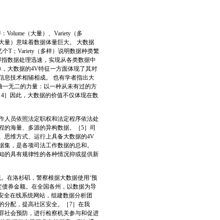
ume（大量）、Variety（多
lume（大量）意味着数据体量巨大。 大数据
个T；Variety（多样）说明数据种类繁
高速）即指数据处理迅速，实现从各类数据中
，大数据的4V特征一方面体现了其对
信息技术相辅相成。 也有学者指出大
独一无二的力量：以一种从未有过的方
4］因此，大数据的价值不仅体现在数
作人员依照法定职权和法定程序依法处
程的海量、多源的异构数据。［5］司
、思维方式、运行上具备大数据的4V
据集，是各项司法工作数据的总和。
知的具有规律性的各种情况抑或提供新
。在洛杉矶，警察根据大数据使用‘预
定债券金额。在全国各州，以数据为导
安全在线系统网站，组建数据分析团
的分配，提高社区安全。［7］在我
罪社会预防，进行检察机关参与和促进