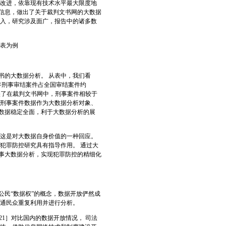
术改进，依靠现有技术水平最大限度地
取信息，做出了关于裁判文书网的大数据
深入，研究涉及面广，报告中的诸多数
表为例
的大数据分析。 从表中，我们看
4年刑事审结案件占全国审结案件约
反映了在裁判文书网中，刑事案件相较于
的刑事案件数据作为大数据分析对象、
数据稳定全面，利于大数据分析的展
这是对大数据自身价值的一种回应。
犯罪防控研究具有指导作用。 通过大
事大数据分析，实现犯罪防控的精细化
民“数据权”的概念，数据开放俨然成
普通民众重复利用并进行分析。
1］对比国内的数据开放情况， 司法