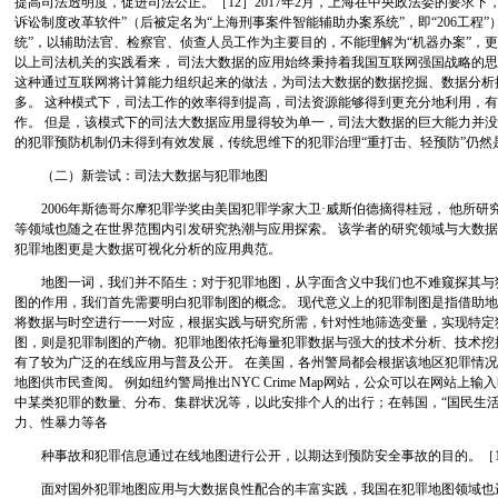
提高司法透明度，促进司法公正。［12］2017年2月，上海在中央政法委的要求下
诉讼制度改革软件”（后被定名为“上海刑事案件智能辅助办案系统”，即“206工程
统”，以辅助法官、检察官、侦查人员工作为主要目的，不能理解为“机器办案”，更
以上司法机关的实践看来， 司法大数据的应用始终秉持着我国互联网强国战略的
这种通过互联网将计算能力组织起来的做法，为司法大数据的数据挖掘、数据分析
多。 这种模式下，司法工作的效率得到提高，司法资源能够得到更充分地利用，
作。 但是，该模式下的司法大数据应用显得较为单一，司法大数据的巨大能力并没
的犯罪预防机制仍未得到有效发展，传统思维下的犯罪治理“重打击、轻预防”仍然
（二）新尝试：司法大数据与犯罪地图
2006年斯德哥尔摩犯罪学奖由美国犯罪学家大卫·威斯伯德摘得桂冠， 他所研
等领域也随之在世界范围内引发研究热潮与应用探索。 该学者的研究领域与大数
犯罪地图更是大数据可视化分析的应用典范。
地图一词，我们并不陌生；对于犯罪地图，从字面含义中我们也不难窥探其与犯
图的作用，我们首先需要明白犯罪制图的概念。 现代意义上的犯罪制图是指借助
将数据与时空进行一一对应，根据实践与研究所需，针对性地筛选变量，实现特定
图，则是犯罪制图的产物。犯罪地图依托海量犯罪数据与强大的技术分析、技术挖
有了较为广泛的在线应用与普及公开。 在美国，各州警局都会根据该地区犯罪情
地图供市民查阅。 例如纽约警局推出NYC Crime Map网站，公众可以在网站上
中某类犯罪的数量、分布、集群状况等，以此安排个人的出行；在韩国，“国民生活
力、性暴力等各
种事故和犯罪信息通过在线地图进行公开，以期达到预防安全事故的目的。［1
面对国外犯罪地图应用与大数据良性配合的丰富实践，我国在犯罪地图领域也进行