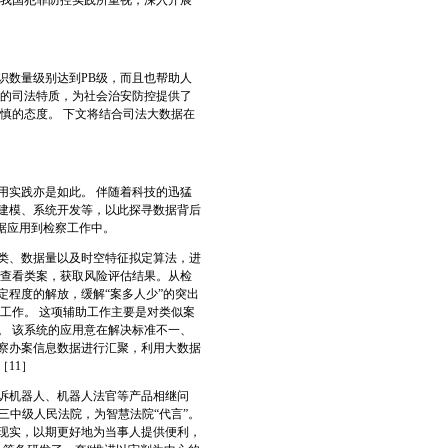
为我国犯罪防控实践所重视，深入开展
数量级别达到PB级，而且也帮助人
特的司法特质，为社会治安防控提供了
慎的态度。 下文将结合司法大数据在
实践亦是如此。 伴随着科技的迅猛
建模、系统开发等，以此探寻数据背后
据应用到检察工作中。
类、数据量以及时空特征拟定算法，进
网查看类案，获取风险评估结果。从检
程度的解放，缓解“案多人少”的突出
工作。 这项辅助工作主要是对类似案
。 该系统的应用意在解决标准不一、
察办案信息数据进行汇聚，利用大数据
11］
诉机器人、机器人法官等产品相继问
第三中级人民法院，为智慧法院“代言”。
现实，以期更好地为当事人提供便利，