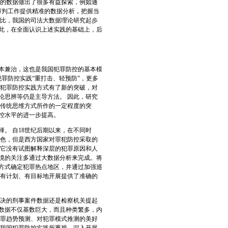
网的数据做出了很多有益探索，例如通
审判工作提供精准的数据分析，把握当
相比，我国的司法大数据理论研究起步
此，在全面认识上述实践的基础上，后
本兼治，这也是我国犯罪防控的基本模
罪防控实践“重打击、轻预防”，更多
，犯罪防控实践方式有了新的突破，对
论思辨等仍是主导方法。 因此，研究
于传统思维方式所作的一定程度的突
控水平的进一步提高。
 自18世纪后期以来，在不同时
特色，但是西方国家对罪犯防控采取的
，它没有试图解释深层的犯罪原因和人
环境的关注多通过大数据分析来完成。将
方式确定犯罪热点地区，并通过加强巡
控有计划、有目标地开展提供了准确的
决的刑事案件数据还是检察机关提起
数据不仅基数巨大，而且种类繁多，内
犯罪趋势预测、对犯罪模式推测的美好