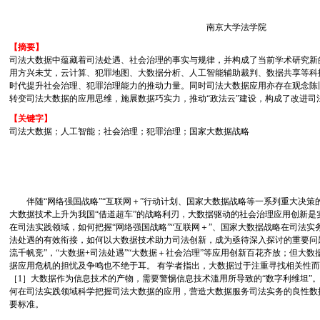
南京大学法学院
【摘要】
司法大数据中蕴藏着司法处遇、社会治理的事实与规律，并构成了当前学术研究新
用方兴未艾，云计算、犯罪地图、大数据分析、人工智能辅助裁判、数据共享等科
时代提升社会治理、犯罪治理能力的推动力量。同时司法大数据应用亦存在观念陈
转变司法大数据的应用思维，施展数据巧实力，推动“政法云”建设，构成了改进司
【关键字】
司法大数据；人工智能；社会治理；犯罪治理；国家大数据战略
伴随“网络强国战略”“互联网＋”行动计划、国家大数据战略等一系列重大决策
大数据技术上升为我国“借道超车”的战略利刃，大数据驱动的社会治理应用创新是
在司法实践领域，如何把握“网络强国战略”“互联网＋”、国家大数据战略在司法
法处遇的有效衔接，如何以大数据技术助力司法创新，成为亟待深入探讨的重要问
流千帆竞”，“大数据+司法处遇”“大数据＋社会治理”等应用创新百花齐放；但大
据应用危机的担忧及争鸣也不绝于耳。 有学者指出，大数据过于注重寻找相关性
［1］大数据作为信息技术的产物，需要警惕信息技术滥用所导致的“数字利维坦”
何在司法实践领域科学把握司法大数据的应用，营造大数据服务司法实务的良性数
要标准。