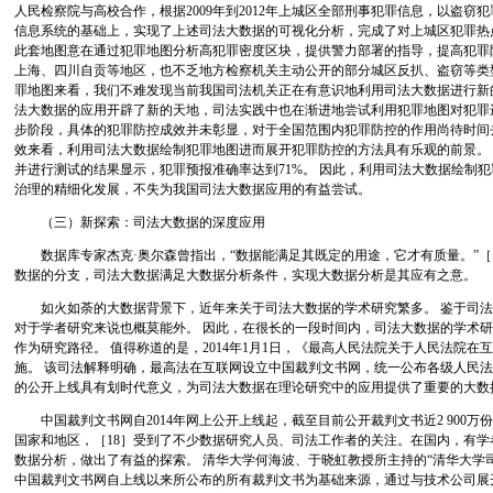
人民检察院与高校合作，根据2009年到2012年上城区全部刑事犯罪信息，以盗窃
信息系统的基础上，实现了上述司法大数据的可视化分析，完成了对上城区犯罪热
此套地图意在通过犯罪地图分析高犯罪密度区块，提供警力部署的指导，提高犯罪
上海、四川自贡等地区，也不乏地方检察机关主动公开的部分城区反扒、盗窃等类
罪地图来看，我们不难发现当前我国司法机关正在有意识地利用司法大数据进行新
法大数据的应用开辟了新的天地，司法实践中也在渐进地尝试利用犯罪地图对犯罪
步阶段，具体的犯罪防控成效并未彰显，对于全国范围内犯罪防控的作用尚待时间
效来看，利用司法大数据绘制犯罪地图进而展开犯罪防控的方法具有乐观的前景。
并进行测试的结果显示，犯罪预报准确率达到71%。 因此，利用司法大数据绘制
治理的精细化发展，不失为我国司法大数据应用的有益尝试。
（三）新探索：司法大数据的深度应用
数据库专家杰克·奥尔森曾指出，“数据能满足其既定的用途，它才有质量。”［1
数据的分支，司法大数据满足大数据分析条件，实现大数据分析是其应有之意。
如火如荼的大数据背景下，近年来关于司法大数据的学术研究繁多。 鉴于司法
对于学者研究来说也概莫能外。 因此，在很长的一段时间内，司法大数据的学术
作为研究路径。 值得称道的是，2014年1月1日，《最高人民法院关于人民法院
施。 该司法解释明确，最高法在互联网设立中国裁判文书网，统一公布各级人民法
的公开上线具有划时代意义，为司法大数据在理论研究中的应用提供了重要的大数
中国裁判文书网自2014年网上公开上线起，截至目前公开裁判文书近2 900万份
国家和地区，［18］受到了不少数据研究人员、司法工作者的关注。在国内，有
数据分析，做出了有益的探索。 清华大学何海波、于晓虹教授所主持的“清华大学
中国裁判文书网自上线以来所公布的所有裁判文书为基础来源，通过与技术公司展