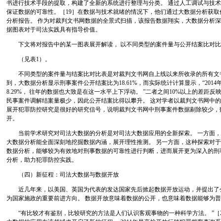
书进行技术手段的提取，构建了全新的系统进行整理与分类。 通过人工调试与技
保证数据的可靠性。［19］在数据与技术就绪的情况下，他们通过大数据分析获
分析报告。 作为对裁判文书网数据的全景式扫描，该报告数据翔实，大数据分析
据图表对于司法实践具有指导价值。
下文将对报告中的某一图表展开解读， 以不同类型的案件量与公开结案比对比
（见表1）。
不同类型的案件量与结案比对比表是对裁判文书网自上线以来所收录的所有文书
到，大数据分析显示刑事案件公开结案比为18.61%，而实际统计计算显示，“201
8.29%， 往年的数据也大致是在这一水平上下浮动。 ”二者之间10%以上的差距
民事案件调解结案量极少，因此公开结案比得以攀升。 这对学者以裁判文书网中
展开犯罪防控研究是很好的研究信号，说明裁判文书网中刑事案件数据剔除较少，
开。
当前学术研究对司法大数据的分析是对司法大数据应用的全新探索。 一方面，
大数据分析能全面深刻地挖掘数据内涵，展开理性推测。 另一方面，这种探索对于
数据分析，能够较为有效地对刑事数据的可靠性进行判断，进而展开更为深入的刑
分析，助力犯罪防控实践。
（四）新征程：司法大数据与数据开放
近几年来，以美国、英国为代表的发达国家先后掀起数据开放运动，并提出了公
为国家施政的重要前进方向。 数据开放意味着数据的公开，也意味着数据能够为
“有比较才有鉴别，比较研究的方法是人们认识客观事物的一种科学方法。 ”［2