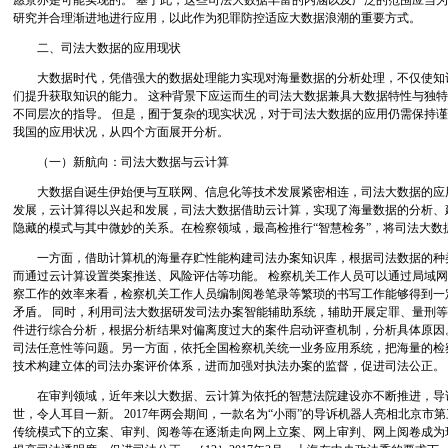
愿景亦是可能实现的。 基于此，这些司法大数据丰富的内涵以及广泛的范围应当
研究并合理渐进地进行应用，以此作为犯罪防控适应大数据浪潮的重要方式。
二、司法大数据的应用现状
大数据时代，凭借强大的数据处理能力实现对海量数据的分析处理，不仅使知识
们提升获取知识的能力。 这种背景下应运而生的司法大数据兼具大数据特性与独
不同层次的指导。 但是，囿于复杂的现实状况，对于司法大数据的应用仍需保持谨
我国的应用状况，从四个方面展开分析。
（一）新航向：司法大数据与云计算
大数据自诞生伊始便与互联网、信息化等技术发展紧密相连，司法大数据的应用
发展，云计算得以兴起和发展，司法大数据借助云计算，实现了海量数据的分析、
隐藏的模式与其中微妙的关系。在检察领域，最高检推行“智慧检务”，将司法大数
一方面，借助计算机的海量存贮性能构建司法办案知识库，根据司法数据的种
而通过云计算设置类案推送、风险评估等功能。 检察机关工作人员可以通过局域
察工作的效率来看，检察机关工作人员编制阅卷笔录等繁琐的书写工作能够得到一定
矛盾。 同时，利用司法大数据研发司法办案智能辅助系统，辅助开展定罪、量刑等
件进行综合分析，根据分析结果对偏离度过大的案件启动评查机制，分析具体原因
司法任意性等问题。另一方面，依托全国检察机关统一业务应用系统，把海量的检
技术构建立体的司法办案评价体系，进而加强对执法办案的监督，促进司法公正。［
在审判领域，近年来以大数据、云计算为依托的智慧法院建设亦不断推进，导
世，令人耳目一新。 2017年两会期间，一款名为“小雨”的导诉机器人亮相北京市
传统模式下的立案、审判、阅卷等在逐渐走向网上立案、网上审判、网上阅卷成为