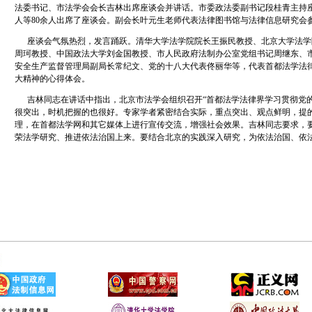
法委书记、市法学会会长吉林出席座谈会并讲话。市委政法委副书记段桂青主持
人等80余人出席了座谈会。副会长叶元生老师代表法律图书馆与法律信息研究会
座谈会气氛热烈，发言踊跃。清华大学法学院院长王振民教授、北京大学法学
周珂教授、中国政法大学刘金国教授、市人民政府法制办公室党组书记周继东、
安全生产监督管理局副局长常纪文、党的十八大代表佟丽华等，代表首都法学法
大精神的心得体会。
吉林同志在讲话中指出，北京市法学会组织召开“首都法学法律界学习贯彻党的
很突出，时机把握的也很好。专家学者紧密结合实际，重点突出、观点鲜明，提
理，在首都法学网和其它媒体上进行宣传交流，增强社会效果。吉林同志要求，
荣法学研究、推进依法治国上来。要结合北京的实践深入研究，为依法治国、依