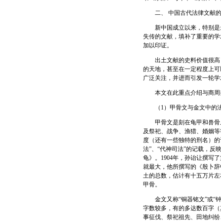
二、 中国古代法律文献的
新中国成立以来，特别是最
失传的文献，填补了重要的学
加以印证。
出土文献的史料价值很高，
的天地，甚至在一定程度上可
广泛关注，并进而引发一轮学
本文在此重点介绍与商周秦
（1）甲骨文与金文中的法
甲骨文是刻在龟甲和兽骨上的
及祭祀、战争、渔猎、婚姻等
度（还有一些独特的刑名）的
法”、“代神司法”的记载，反
龟》。1904年，孙诒让撰写
就最大，他所撰写的《殷卜辞
土的总数，估计有十五万片左右
甲骨。
金文又称“铜器铭文”或“钟
字数较多，有的多达数百字（
事征伐、祭祀祖先、田地纠纷