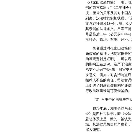
《张家山汉墓竹简》一书。收
书的前言指出：“《二年律令
汉、唐律的关系及其对中国古
到秦、汉法律的实施状况。”该
文含27种律和1种令，律、
其亲属的法律条文。吕宣王是
号是吕后二年（公元前186
汉社会、政治、军事、经济、
笔者通过对张家山汉简的初
扬儒家的精神，把儒家推崇的
为等规定就是证明）。可以说
的影响正在加深。在严于治吏
治吏不治民”的思想，对官吏
发意义。例如，对贪污与盗窃
担荐人不当的责任，司法官员
上促进了封建官僚机构的廉洁
行政法制建设是可资借鉴的。
（3）帛书中的法律史料
1973年底，湖南长沙马王
经》是四种古佚书，即《经法
思想体系上是一致的，被认为
域。从法律思想史的角度看，
深入研究。