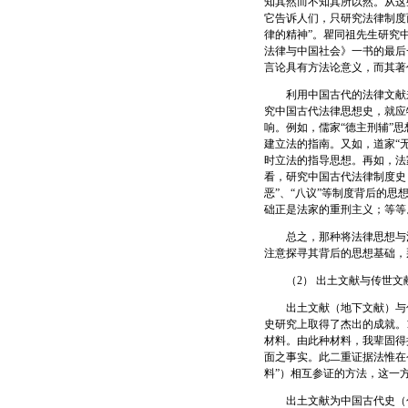
知其然而不知其所以然。从这
它告诉人们，只研究法律制度
律的精神”。瞿同祖先生研究
法律与中国社会》一书的最后
言论具有方法论意义，而其著
利用中国古代的法律文献来
究中国古代法律思想史，就应
响。例如，儒家“德主刑辅”
建立法的指南。又如，道家“
时立法的指导思想。再如，法
看，研究中国古代法律制度史
恶”、“八议”等制度背后的
础正是法家的重刑主义；等等
总之，那种将法律思想与法
注意探寻其背后的思想基础，
（2） 出土文献与传世文
出土文献（地下文献）与传
史研究上取得了杰出的成就。
材料。由此种材料，我辈固得
面之事实。此二重证据法惟在今
料”）相互参证的方法，这一
出土文献为中国古代史（包