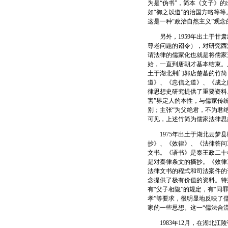
为是“伪书”，简本《文子》
如“御之以道”的治国方略等等
这是一种“政治自然主义”观
另外，1959年出土于甘肃
尊老问题的诏令），对研究西
谓法律的儒家化也就是将儒家
始，一直到唐朝才基本结束。
土于湖北荆门郭店楚墓的竹简
道》、《忠信之道》、《成之
律思想史研究提供了重要资料
害”界定人的本性，与儒家传
别；主张“为父绝君，不为君
可见，上述竹简为儒家法律思
1975年出土于湖北云梦县
抄》、《效律》、《法律答问
文书。《语书》是秦王政二十
是对秦律条文的摘抄。《效律
法律文书的程式和司法案件的
念提供了极有价值的资料。特
有“父子相隐”的规定，有“同
孝”等要求，很明显地反映了
家的一些思想。这一“儒法合
1983年12月，在湖北江陵