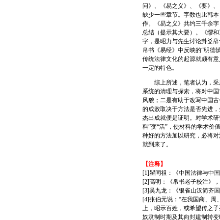
问》、《易之义》、《要》、
缺少一些章节。字数也比韩本
作。《易之义》共约三千余字
总结（提示其大要）。《缪和
字，是昭力与先生讨论卦爻辞
帛书《易经》中反映的“明德慎
传统法律文化的起源就颇有意
一定的特色。
综上所述，笔者认为，采用
系统的清理与探索，将对中国
风貌；二是有助于改写中国古
的成败取决于方法是否先进，
杰出成就便是证明。对学术研
料”变“活”，使材料的学术
种好的方法加以研究，必将对
就到来了。
【注释】
[1]瞿同祖：《中国法律与中国
[2]高明：《帛书老子校注》，
[3]吴九龙：《银雀山汉简齐
[4]张伯元说：“在我国商
上，昭示百姓，或希望传之子
奴隶制时期及其向封建制转变