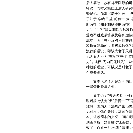
后人篡改，故有得天独厚的可
错误，同时又能匡正后人研究
些误说。简本《老子》云：“
子》于“学者日益”前有一“为
断减损（知识和欲望的减损）
为”。“亡为”是以消除贪欲
道者不断减损贪欲及各种虚假的
成功。老子并不反对人们通过
和诈知驱动的，并极易转化为
流行的误说，即认为老子只讲“
无为而无不为”在帛本中作“
为’，或曰‘无为而无以为’，
种新的观念，可以说是对老子‘
个重要观念。
简本《老子》是迄今为止所
一些错讹脱漏之处。
简本说：“夫天多期（忌）韦
理者据此认为“天”后脱一“下
难解，因为天下法网严密与民
无可忍，铤而走险，故背叛法
本。依照简本的文义，“畔”
刑杀为威，对百姓动辄杀戮，
效了。百姓一旦不惧怕法律，