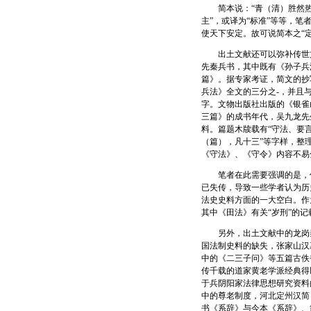
简本说：“青（清）胜然热，
主”，或译为“标准”等等，笔
使天下安定。故可说简本之“定
出土文献还可以弥补传世文献
先秦兵书，其中既有《孙子兵
篇》。据专家考证，简文的抄
兵法》全文的三分之-，并且
字。文物出版社出版的《银雀
三篇》的成书年代，吴九龙先
料。篇题木牍载有“守法、要
（篇），凡十三”等字样，整
《守法》、《守令》内容不易
笔者在此需要强调的是，传
已失传，导致一些学者认为历
法史史料方面的一大空白。作
其中《田法》有关“岁刑”的
另外，出土文献中的龙岗秦
国法制史料的缺失，张家山汉
中的《二三子问》等五篇古佚
传千载的道家黄老学派经典得
于兵阴阳家法律思想研究资料
中的尊老制度，河北定州汉简
书《系辞》与今本《系辞》、