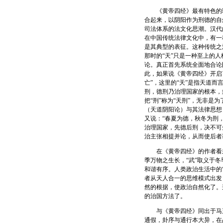
《黄帝四经》最有特色的理
合起来，以阴阳作为刑德的自
司法体系的法文化思潮。汉代
在中国传统法律文化中，有一种
是其典型的表征。这种传统之
那时的“天”只是一种至上的
论。真正首先系统全面地合论
此，如果说《黄帝四经》开启
亡”，这里的“天”是指天道
刑，德刑乃治理国家的根本，
把“刑”称为“天刑”，无非
（天道阴阳论）与其法律思想
又说：“春夏为德，秋冬为刑
治理国家，先德后刑，决不可
治主张相提并论，从而使后者
在《黄帝四经》的作者看来，
季万物之生长，“武”取义于
和谐有序。人类政治生活中的“
者从天人合一的思维模式出发
然的根据，使政治自然化了。
的治国方法了。
与《黄帝四经》同出于马王
通假，卦序与通行本大异，在