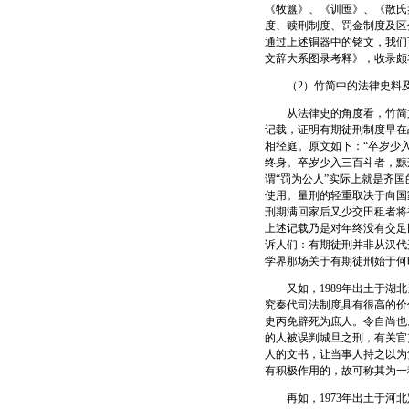
《牧簋》、《训匜》、《散氏
度、赎刑制度、罚金制度及区
通过上述铜器中的铭文，我们
文辞大系图录考释》，收录颇
（2）竹简中的法律史料
从法律史的角度看，竹简文献
记载，证明有期徒刑制度早在
相径庭。原文如下：“卒岁少
终身。卒岁少入三百斗者，黥刑
谓“罚为公人”实际上就是齐
使用。量刑的轻重取决于向国
刑期满回家后又少交田租者将
上述记载乃是对年终没有交足
诉人们：有期徒刑并非从汉代
学界那场关于有期徒刑始于何
又如，1989年出土于湖北
究秦代司法制度具有很高的价
史丙免辟死为庶人。令自尚也
的人被误判城旦之刑，有关官
人的文书，让当事人持之以为
有积极作用的，故可称其为一
再如，1973年出土于河北