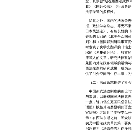
念，其宗旨“期在泰西法政界
政》《国际公法》《行政各论
法学渠道的多样性。
除此之外，国内的法政杂志
报、政法学会杂志、等无不秉
日本民法论》、有贺长雄的《
香坂驹太郎的《北美合众国司
判》和《德国裁判所民事审问
时发表了窦学光翻译的《瑞士
宋的《累犯处分论》、毅盦的
康等人的文章，研究法律政治
兼国内外法政各领域的活动与
西法东渐的研究成果，成为从
供了引介空间与生存土壤，为
（二）法政杂志推进了社会
中国新式法政制度的创设与
与常识，以养成国民法律素养
一点，皆力倡立宪国民必备法
话报》以极其清楚显明的语言
官话报》才出世了本报专以开
示：在西法东渐之前，民众缺
实乃中国法政兴革的第一要务
启超在为《法政杂志》作序时