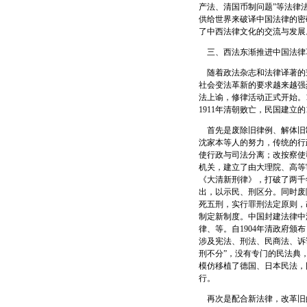
产法、清国币制问题”等法律
供给世界来破译中国法律的密
了中西法律文化的交流与发展
三、西法东渐推进中国法律
随着政法杂志和法律译著的
社会变法革新的要求越来越强
法上谕，修律活动正式开始。1
1911年清朝败亡，民国建
首先是废除旧律例、解体旧
沈家本等人的努力，传统的行
使行政与司法分离；改按察使
机关，建立了由大理院、高等
《大清新刑律》，打破了两千
出，以示民、刑区分。同时废
死五刑，实行罪刑法定原则，
制定新制度。中国封建法律中
律、等。自1904年清政府
涉及宪法、刑法、民商法、诉
刑不分”，没有专门的民法典
模仿移植了德国、日本民法，
行。
再次是配合新法律，改革旧