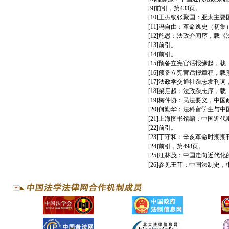
[9]前引，第433页。
[10]王振锁张聚国：亚太主
[11]冯自由：革命逸史（初集
[12]施愚：法政介闻序，载《
[13]前引。
[14]前引。
[15]预备立宪官话报缘起，载
[16]预备立宪官话报章程，载
[17]法政学交通社杂志发刊词
[18]梁启超：法政杂志序，载
[19]梅仲协：民法要义，中国
[20]何勤华：法科留学生与中
[21]上海图书馆编：中国近
[22]前引。
[23]丁守和：辛亥革命时期
[24]前引，第498页。
[25]汪林茂：中国走向近代化
[26]参见王菲：中国法制史，