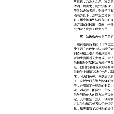
所造也，乃乐为之序。梁启超
政治，质言之，则法治的政治
于政治趣味者厚，则虽予以参
治能力低下，法律观念薄弱，
任，历史地落到法政杂志的媒
西方国家的民主、自由、平等
究的深入发挥了巨大作用。
（三）法政杂志传播了新的
在黄遵宪所著的《日本国志
受了西方的政治与法律科学知
词语和概念引介传播到国内。
留学生回国后又大都成了变法
法律馆转述诸国法典或起草各
是，他们的话语遂成为社会修
法律学上所谓“权利”一语，
来，习为口头禅。许多法学新
了一些近代西方资产阶级的刑
等，并增加了一些新的罪名。
法、诉讼法、国际法、主权、
法学刊物传入的西方法学观念
定、无罪推定、法人、联邦制
方法学知识和维系法学新词语
量，最终造就了某种新的法律