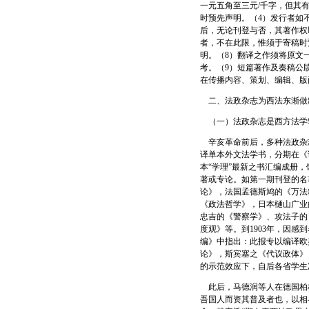
一元五角至三元/千字，但其
时预先声明。（4）发行者如
后，无论刊登与否，其著作权
者，不在此限，惟须于寄稿时
明。（8）翻译之作须将原文
考。（9）短篇著作及奏稿公
在传播内容、策划、编辑、版
二、法政杂志为西法东渐做
（一）法政杂志是西方法学
辛亥革命前后，多种法政杂
译单本外文法学书，分期在《
本“学理”最新之书汇编成册
著或专论。如第一期刊登的名
论》，法国孟德斯鸠的《万法
《政法哲学》，日本樋山广业
忠吉的《警察学》、攻法子的
度观》等。到1903年，因
编》中指出：此报专以编译欧
论》，斯宾塞之《代议政体》
的示范效应下，自后各省学生
此后，马德润等人在德国柏
吾国人而资其普及者也，以相