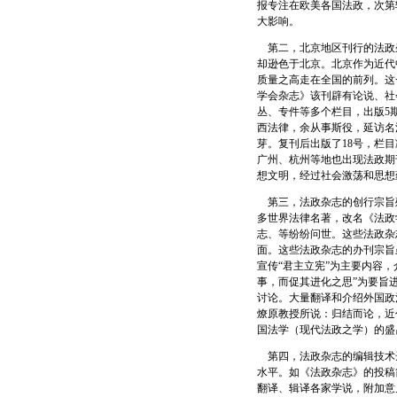
报专注在欧美各国法政，次第
大影响。
第二，北京地区刊行的法政
却逊色于北京。北京作为近代
质量之高走在全国的前列。这
学会杂志》该刊辟有论说、社
丛、专件等多个栏目，出版5
西法律，余从事斯役，延访名
芽。复刊后出版了18号，栏
广州、杭州等地也出现法政期
想文明，经过社会激荡和思想
第三，法政杂志的创行宗旨
多世界法律名著，改名《法政
志、等纷纷问世。这些法政杂
面。这些法政杂志的办刊宗旨
宣传“君主立宪”为主要内容
事，而促其进化之思”为要旨
讨论。大量翻译和介绍外国政
燎原教授所说：归结而论，近
国法学（现代法政之学）的盛昌
第四，法政杂志的编辑技术
水平。如《法政杂志》的投稿
翻译、辑译各家学说，附加意