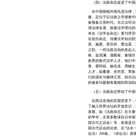
（四）法政杂志促进了中国
在中国移植外国先进法律，
缘，定位于以法政之学拯救中
备预备立宪时代。当立法司法
译法律名著、探索法学理论的
本在《法学会杂志》复刊序言
在创办杂志、传播法学知识的
英、施愚、章宗祥、曹汝霖、
之职。一些法政活动的发起人
栋、金泯澜、蒲殿俊、秦瑞玠
政界的新式法学人才。他们中
青、瞿同祖、杨兆龙、周鲠生
人才，如董康、史尚宽、覃振
们的成长与修律立宪、创办法
的诸多问题都有着独到而深刻
（五）法政杂志带动了中国
在西法东渐的宏观背景下，
了融入世界法坛的开放意识，
发展。如《法政杂志》在大量
的争夺，文章多数译自日本报
国古代之议会》等，前者是日
国古代议会的论述。在“法令一
讼法》260条。《诉讼法》