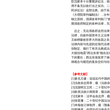
臣沈家本十分重视诉讼法，他
用不备无以收行法之实功。二
民诉讼法》这部法典。由于采
《大理院审判编制法》，次年
独立原则，强调各审判衙门”
期清政府制定的各种法律，无
总之，无论清政府这些法律是
法律，仿效外国资本主义法律
又标榜吸收世界大同各国之良
法律内容与先进的近现代法律
别制定、颁行了有关法典或法
大级别地震”西法东渐“能在
下的重任；西法东渐发挥了移
律观念与规范的复杂交织与结
【参考文献】
[1]参见王健：说说近代中国
[2]法政杂志简章，载《法政杂
[3]沈国明王立民：二十世纪
[4]欧美法政介闻简章，载法政
[5]沈家本：法学会杂志序，载
[6]张晋藩：二十世纪中国法治
[7]本报改订体制序，载《预备
[8]程燎原：中国近代法政杂