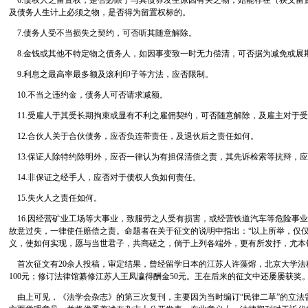
6.债权人之留置权，是否必限于与其债券发生原因有关之物，始能存在（狭义留
及债务人生计上必须之物，是否得为留置权标的。
7.债务人受不当损失之契约，可否听其随意解除。
8.金钱或其他不特定物之债务人，如因事变致一时无力偿清，可否据为减免或展
9.利息之最高率最多额及滚利印子等方法，应否限制。
10.不当之违约金，债务人可否请求减额。
11.受雇人于其受长期拘束或显有不利之雇佣契约，可否随意解除，及雇主对于
12.合伙人关于合伙债务，应否负连带责任，及退伙后之责任如何。
13.保证人除特约除明外，应否一律认为有担保清偿之责，其先诉检索等抗辩，
14.非保证之经手人，应否对于债权人负如何责任。
15.失火人之责任如何。
16.因经营矿业工场等大事业，致服劳之人受有损害，或经营铁道汽车等危险事
故意过失，一律使任赔偿之责。命题者在关于征文的说明中指出：“以上所举，仅
义，使如何实现，愿与当世君子，共商磋之，倘于上列各端外，更有所发抒，尤本
首次征文有20余人投稿，审定结果，曾经留学日本的江苏人许藻熔，北京大学法
100元；修订法律馆纂修江苏人王凤瀛得酬金50元。王在后来的征文中还屡屡获奖
由上可见，《法学会杂志》的第三次复刊，主要因为当时编订“民律二草”的立法