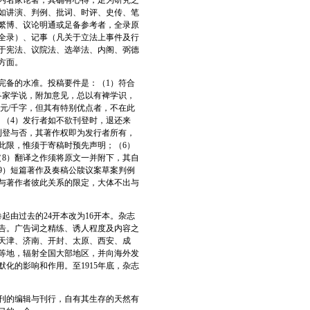
内名家论著，其确有心得，足为研究之
如讲演、判例、批词、时评、史传、笔
繁博、议论明通或足备参考者，全录原
全录）、记事（凡关于立法上事件及行
于宪法、议院法、选举法、内阁、弼德
方面。
完备的水准。投稿要件是：（1）符合
各家学说，附加意见，总以有裨学识，
元/千字，但其有特别优点者，不在此
；（4）发行者如不欲刊登时，退还来
刊登与否，其著作权即为发行者所有，
此限，惟须于寄稿时预先声明；（6）
（8）翻译之作须将原文一并附下，其自
9）短篇著作及奏稿公牍议案草案判例
与著作者彼此关系的限定，大体不出与
由过去的24开本改为16开本。杂志
告。广告词之精练、诱人程度及内容之
天津、济南、开封、太原、西安、成
等地，辐射全国大部地区，并向海外发
化的影响和作用。至1915年底，杂志
刊的编辑与刊行，自有其生存的天然有