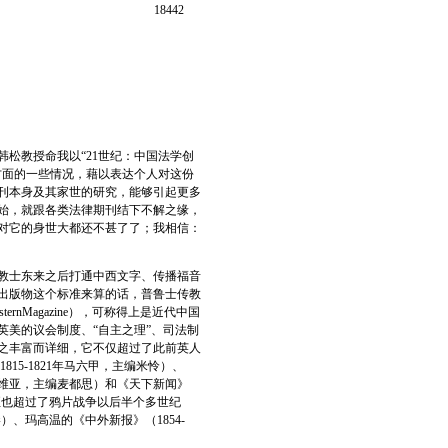
18442
松教授命我以“21世纪：中国法学创
方面的一些情况，藉以表达个人对这份
刊本身及其家世的研究，能够引起更多
始，就跟各类法律期刊结下不解之缘，
对它的身世大都还不甚了了；我相信：
教士东来之后打通中西文字、传播福音
出版物这个标准来算的话，普鲁士传教
ernMagazine），可称得上是近代中国
美的议会制度、“自主之理”、司法制
之丰富而详细，它不仅超过了此前英人
，1815-1821年马六甲，主编米怜）、
-1826年巴达维亚，主编麦都思）和《天下新闻》
期刊；甚至也超过了鸦片战争以后半个多世纪
）、玛高温的《中外新报》（1854-