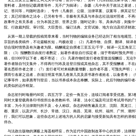
一党之言及空泛偏宕之词无关学理者，皆所不取）、资料（凡东西政法家学说，海
资料者，及特别记载调查等件，无不广为辑译）、杂纂（凡中外关于政法之著述，
记、答问等，均随时选录）、专件（凡奏折、公牍、法律草案、议案等，择其证引
文；其已经颁布之法令，已另有专书，非极有关系及与本杂志社说须对照者，不再
政事件之有关系者，分为本国之部、世界之部，随时记录）等。具体内容，则集中
院、行政裁判院、审计院、大臣责任、编订法典、文官试验、地方自治及经济财政
从第一期上登载的投稿简章来看，当时刊物的编辑业务已经达到了相当地规范、
宗旨的各类稿件，不论篇幅长短，均极欢迎；（2）凡著作物、自撰、翻译、辑译
切合现时情势及有兴趣者为限。稿酬规定自撰者三至五元/千字，辑译一元五角至三
限；（3）报酬数目由发行者酌定，如著作者欲自行拟定者，须于寄稿时预先声明
稿，但1000字以下者，概不寄还；（5）凡著作物经发行者收受致送报酬后，无论
著作者除自刊文集外，不得再行刊布及送登日报或其他杂志，其不受报酬者，不在
署名悉听作者之便；（7）发行者可对来稿酌量增删，如作者不愿，可预先声明；
撰而引各家之说者，亦须注明某书第几卷第几页及原书著作者姓名，以备查考；（
记事等件，如承惠寄刊登后，当以书券或本杂志奉酬。实际上，此后刊物的编印者
此类似的运作框架。
杂志初刊时每册约80页，四五万字，定价一角五分，连续订阅者享受优惠。第3卷起
同时大量登载商务印书馆所出各类教科书、译著、法令汇编及司法官考试用书的广
丰富，为今天法律期刊所不及，令人称叹。杂志的销售遍及北京、沈阳、黑龙江、
都、重庆，以及泸州、长沙、常德、汉口、南昌、芜湖、杭州、福州、广州、潮州
行，我们可以想象，这些杂志对上述地方的人民的启蒙与接受新知具有怎样的潜移默
停办。
与法政出版物的渊薮上海遥相呼应，作为近代中国政制改革中心的京师，法律期