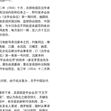
目的一个。
年（1910）十月，京师有倡言法学者
其活动内容和任务之一，即印发本会杂
刷的《法学会杂志》第一期问世。杨荫杭
制史或外国法制、监狱协会报告、中国
名，与今日杂志不同处是各篇页码各自
局发售，每月发行一期，至八月十五日
次创办。
、汪有龄等承沈家本之托，约集同志，继
有龄、江庸、余启昌、汪曦芝、姚震、
北京化石桥法学会事务所，订《法学会
杂志》第一卷第一号问世。沈家本特
法学会杂志序”的初本（参见李贵连先生
，通告改易纂例，重在发表国外法制报
长短而定。迄三年（1914）十二月再
次问世。由于此次复办，关乎中国近代
维持下来，其原因是学会会员“于文字
彩”。他认为杂志之能否持久，关键在
程中，有丰富的材料可供利用，其一，
令及名人著述，搜罗较富，随时从事译
犹未刊布，如此，“在法学院，利用法