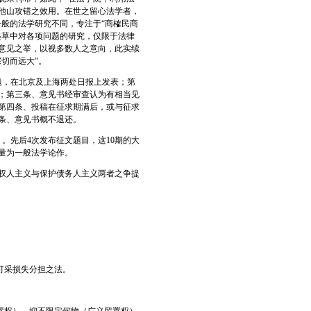
他山攻错之效用。在世之留心法学者，
般的法学研究不同，专注于“商榷民商
起草中对各项问题的研究，仅限于法律
意见之举，以视多数人之意向，此实续
切而远大”。
题，在北京及上海两处日报上发表；第
；第三条、意见书经审查认为有相当见
第四条、投稿在征求期满后，或与征求
条、意见书概不退还。
）。先后4次发布征文题目，这10期的大
量为一般法学论作。
权人主义与保护债务人主义两者之争提
可采损失分担之法。