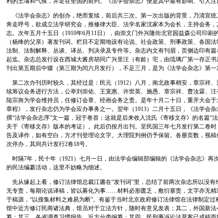
利的土壤和气候，并走在全国的前列。《法学会杂志》便是其中最有影响、引人注
《法学会杂志》的创办，绝而复续，前后共三次。第一次出版的背景，乃清宣统二
奔走呼号，欲成立法学研究会，推修律大臣、法学名家沈家本为会长，主持会务，
志。次年五月十五日（1910年6月11日），由崇文门外兴隆街北官园益森公司印
（杨绛的父亲）著发刊词。栏目不定期地设有论说、社会政策、刑事政策、各国法
法制、法制解释、丛谈、译丛、判决录及专件等。杂志内文有刊眉，页侧边印有篇
起迄。杂志总发行设在西城大酱房胡同广兴里汪（有龄）宅，由琉璃厂第一存正书
刊出第五期后中辍（第三期为闰六月发行），不足三月，是为《法学会杂志》第一
第二次办刊历时较久，其经过是：民元（1912）八月，南北政事稍安，章宗祥
续筹议会务进行方法，公举刘崇佑、王宠惠、许世英、施愚、章宗祥、曹汝霖、汪
陆宗舆为学会维持员，任修订会章、经画会务之责。是年十月二十日，重开大会于
章程》，发行杂志仍为学会应办事务之一。翌年（1913）二月十五日，《法学会
撰“法学会杂志序”文一篇，冠于卷首；这就是后来收入沈氏《寄移文存》的名篇“
关于《寄移文存》版本的考证）。此后仍按月出刊。至民国三年七月发行第二卷时
告及译作，如有空白，方才刊登理论文字。大理院判例仍予保留。各册页数，视稿件
次停办，其间共计发行2卷18号。
时隔7年，民十年（1921）七月一日，由法学会编辑部编辑的《法学会杂志》再
的民法编纂活动，这里不妨略为细述。
先从缘起上看，修订法律馆总裁江庸在“发刊词”里，总结了前两次杂志所以没有
无专责，每期论说译稿，皆以募化为事……材料必形匮乏，敷衍塞责，文字亦无精
于稿源，“以搜集材料之难易为断”。有鉴于当时北京政府修订法律馆在法律制定过
馆中近方修订民商诸法典，馆员对于立法方针，随时有意见发表；其二，外国新法
纂；其三，各省调查习惯报告，近方分类编纂；其四，民刑事诉讼法草案已成稿而