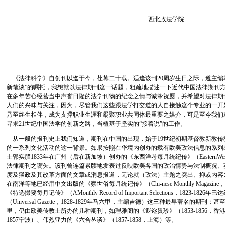
西北政法学院
《法律科学》自创刊以迄于今，荏苒二十载。适逢该刊20周岁生日之际，遵主编韩
新笔谈”的嘱托，我想就以法律期刊这一话题，粗疏地描述一下近代中国法律期刊
在多年苦心经营当中声誉日隆的法学刊物的纪念之情与诚挚祝愿，并希望对法律期
人们的兴味与关注，因为，尽管我们这些跟法学打交道的人自接触这个专业的一开
乃至终生相伴，成为支撑职业生涯和凝聚职业共同体最重要之媒介，可是至今我们
寻求21世纪中国法学的创新之路，当植基于坚实的“接着说”的工作。
从一般的报刊史上我们知道，期刊在中国的出现，始于19世纪初期基督教新教传
的一系列文化活动的这一背景。如果按照在华境内创办的载有欧美政法信息的系列
士郭实腊1833年在广州（后在新加坡）创办的《东西洋考每月统纪传》（EasternWest
法律期刊之嚆矢。该刊曾连篇累牍地发表过反映欧美各国的政治情势与法制概况、英
度及狱政及其改革方面的文章或消息报道，无论就（政法）主题之突出、抑或内容
在南洋等地已经用中文出版的《察世俗每月统记传》（Chi-nese Monthly Magazine
《特选撮要每月记传》（AMonthly Record of Important Selections，1823
（Universal Gazette，1828-1829年马六甲，主编吉德）这三种最早著名的
里，仍由欧美传教士所办的几种期刊，如理雅阁的《遐迩贯珍》（1853-1856，香港
1857宁波）、伟烈亚力的《六合丛谈》（1857-1858，上海）等。