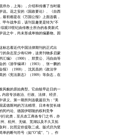
年底停办，上海），介绍和传播了当时最
学说。花之安的《国政要论》、《自西
，最初都是在《万国公报》上面连载，
。甲午战争后，该刊旨趣更是转为“不
综观19世纪由传教士所办的各类新式
学说之中，尚未形成单独的编纂物。因
这标志着近代中国法律期刊的正式出
发行的杂志至少有62种，这类刊物多启蒙
汇编》（1900）、郑贯公、冯自由等
学会的《游学编译》（1903）、张一鹏的
会报》（1908）、沈其昌的《政法学
冠英的《宪法新志》（1909）等杂志，在
般风貌的原始典型。它由较早赴日的一
，内容专涉政治、行政、法律、经济、
中讲义。第一期所列连载篇目为：“美
国孟德斯鸠的万法精理、日本有贺长雄
的民约论、德国伊耶陵的权利竞争
刊行此类，至兵农工商各专门之书，亦
苏州、杭州、无锡、芜湖以及不久又拓
取利，比照定价提取二成。版式仍为竖
的断句符号（如“O”或“、”）。作