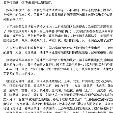
者不付稿酬，仅“酌量赠书以酬高谊”。
按实藤的说法，在日本刊行的这些法政杂志，不仅达到一般杂志的水准，而且在
亦较国内的杂志为多。留日学生通过吸收和改造源于西洋的日本的现代思想和知识
高的启导作用”。
为了将欧美各国法政次第输入海内，以扩充我国人法政观念，马德润和周泽春等早
了《欧美法政介闻》月刊（由上海商务印书馆印行），其宗旨“期在泰西法政界内实
旨者，皆不刊入。从创刊号来看，篇章均译自德文，计有德意志国法学、德普现行
国民法全书、商政、铁路政策论、卢索忏状。该刊的出版，从一个侧面反映了清末
在东西洋风气的影响和带动下，国内编印的各种法政期刊随之大量出现。1911
的发育。相反，民国肇建，法律学术业随着法律期刊的赓续出版，如朝曦破晓，而升
据笔者近几年来在京沪等地图书馆的多方搜集和统计，清末至民国期间先后出版的
日本所办之外）。其中清光宣之际3种；民元至1923年间8种；1927年至1937年间41种；
1949年16种。显然，“南京十年”乃近代中国法律期刊历史上最兴旺发达期；法律
了更多的智力上的投入。
晚清立宪修律，亟亟于输入欧美法政知识。上海、北京、广州等近代文化已有相
刊，以应时代的需要。宣统三年二月（1911年3月），方表、陈敬第、沈钧儒、陆
济、孟昭常、雷奋、邵义、杨廷栋、金泯澜、蒲殿俊、秦瑞（王介）、蔡文森、高
霖、陈承泽、刘崇佑、陈时夏、刘崇杰这一有着留日背景的法学研究群体发起成立
志》月刊，旨在“研究法律政治现象，参证学理以促进群治”，“以备预备立宪时代
者认为，“立宪政体，凡政治必根据法律，故本杂志特注重法律方面之研究，以期合
社说（凡论说，皆依据学理，按切国情，以公平浅显之词发表意见，或介绍名家学