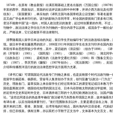
1874年，在原有《教会新报》出满百期基础上更名出版的《万国公报》（1907
丰富的西学、西政知识，里面的社说评议政治和中外时事，并译介西方政论及伦理
徂东》、《富国要策》，林乐知的《译民主国与各国章程及公议堂解》等著名篇章
后又由广学会单本印行的。该刊的影响力非同寻常，时全国的督抚衙门里多有订阅
变法不能救中国”这一指向，对国人政治意识的激变，起过特别重要的作用。不过，
刊物中，政治法律之学往往只作为刊物的一部分内容予以反映，或混杂于一般社会
此，严格说来，它们还都算不得法律期刊。
清季随着国人留学日本运动的兴起，留日学生开始编印专门的法政连续出版物，
现。据日本学者实藤惠秀的统计，1898至1911年间留日学生在东京刊印并在国内
和宣传革命思想而较少学术性，其中，梁启超的《清议报》（创办于1898）、《译书
的《开智录》（1901）、《国民报》（1901）、《新民丛报》（1902）、湖北同
《法政杂志》（1906）、孟昭东的《法政学交通社月报》（1906）和《预备立宪公
报》（1907）、李庆芳的《牖报》（1907年创办）、《宪法新闻》（1909）、吴
介绍和传播西洋流行的政治法律思想学说方面用力尤著。
《译书汇编》可谓我国近代法政专门刊物之鼻祖，也是反映那个时代法政刊物一
批留学生杨廷栋、杨荫杭、雷奋等人集资创办于东京，创刊旨趣“以政治一门为主”
历史、理政各门。篇章实际上来自留学生们经过简单加工的课堂笔记或日本教习手
国伯盖斯政治学、德国伯伦知理的国法泛论、日本乌谷部铣太郎的政治学提纲、法
的近世外交史和近时外交史、日本酒井雄三郎的十九世纪欧洲政治史论、法国卢骚
论。”这些志同道合的热血青年确信“政治诸书乃东西各邦强国之本原，故本编亟先
有译出者，以后当陆续择要刊行。”发行范围除东京以外，主要是通过设在上海、
展开来的江西、香港、新加坡、台湾等地的行销点，面向海内外汉语读者。代派处
排，但已非线装。偶有注释，亦以双栏小字附于正文当中，文体基本为文言文，有简单