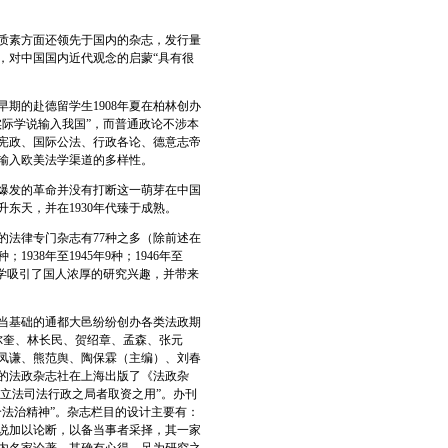
质素方面还领先于国内的杂志，发行量
，对中国国内近代观念的启蒙“具有很
期的赴德留学生1908年夏在柏林创办
际学说输入我国”，而普通政论不涉本
宪政、国际公法、行政各论、德意志帝
输入欧美法学渠道的多样性。
年爆发的革命并没有打断这一萌芽在中国
东天，并在1930年代臻于成熟。
法律专门杂志有77种之多（除前述在
1938年至1945年9种；1946年至
之学吸引了国人浓厚的研究兴趣，并带来
当基础的通都大邑纷纷创办各类法政期
尔奎、林长民、贺绍章、孟森、张元
凤谦、熊范舆、陶保霖（主编）、刘春
的法政杂志社在上海出版了《法政杂
当立法司法行政之局者取资之用”。办刊
法治精神”。杂志栏目的设计主要有：
说加以论断，以备当事者采择，其一家