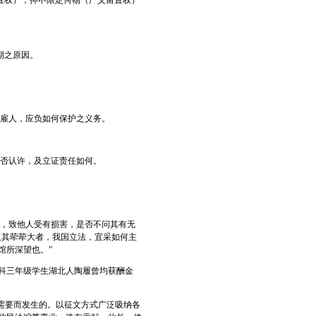
置权），抑不限定何物（广义留置权）
期之原因。
受雇人，应负如何保护之义务。
应否认许，及立证责任如何。
业，致他人受有损害，是否不问其有无
仅其荦荦大者，我国立法，宜采如何主
馆所深望也。”
科三年级学生湖北人陶履曾均获酬金
。
需要而发生的。以征文方式广泛吸纳各