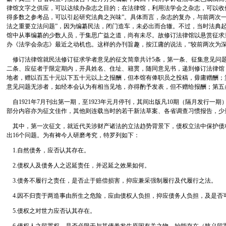
律馆文字之供应，可以达续办杂志之目的；在法律馆，利用法学会之杂志，可以收
得多数之参考品，可以引起研究法典之兴味”。具体而言，杂志的复办，与前两次一
法之重要立法问题”，因为编纂民法，闭门造车，未必出而合辙。不过，当时法典
馆中从事编纂的少数人员，于集思广益之道，尚有未尽。故修订法律馆以悬赏征求
办《法学会杂志》最近之动机也。这样的办刊旨趣，按江庸的说法，“较前两次为深
修订法律馆就民法修订征求学者意见的征文简章共计5条，第一条、征集意见问
二条、应征者于限定期内，开具姓名、住址、籍贯，随同意见书，递到修订法律馆
地者，赠以百五十元以下五十元以上之报酬，但本馆有俸职员之投稿，毋庸赠酬；
意见问题无涉者，如经本会认为有相当见地，亦得酌予发表，但不赠给报酬；第五
自1921年7月刊出第一期，至1923年元月停刊，其间出版凡10期（隔月发行一期
部分内容亦为征文佳作，其他则连载当时的若干新法草案、各省调查习惯报告，少
其中，第一次征文，就近代关涉财产诸法的立法趋势背景下，债权立法中保护债
出16个问题。为有裨今人研磨考究，特罗列如下：
1.自然债务，应否认其存在。
2.债权人及债务人之迟延责任，并迟延之效果如何。
3.债务不履行之责任，是否止于赔偿损害，抑应兼采强制履行及代履行之法。
4.因不归责于两造事由所生之危险，应由债权人负担，抑应债务人负担，及是否
5.债权之对世力应否认其存在。