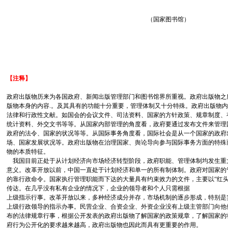
（国家图书馆）
【注释】
政府出版物历来为各国政府、新闻出版管理部门和图书馆界所重视。政府出版物之
版物本身的内容.。及其具有的功能十分重要，管理体制又十分特殊。政府出版物
法律和行政性文献。如国会的会议文件、司法资料、国家的方针政策、规章制度、
统计资料、外交文书等等。从国家内部管理的角度看，政府要通过发布文件来管理
政府的法令、国家的状况等等。从国际事务角度看，国际社会是从一个国家的政府
场、国家发展状况等。政府出版物在治理国家、舆论导向参与国际事务方面的特殊
物的本质特征。
我国目前正处于从计划经济向市场经济转型阶段，政府职能、管理体制均发生重
意义。改革开放以前，中国一直处于计划经济和单一的所有制体制。政府对国家的
的靠行政命令。国家执行管理职能而下达的大量具有约束效力的文件，主要以“红头
传达。在几乎没有私有企业的情况下，企业的领导者和个人只需根据
上级指示行事。改革开放以来，多种经济成分并存，市场机制的逐步形成，特别是
上级行政领导的指示办事。民营企业、合资企业、外资企业没有上级主管部门向他
布的法律规章行事，根据公开发表的政府出版物了解国家的政策规章，了解国家的
府行为公开化的要求越来越高，政府出版物也因此而具有更重要的作用。