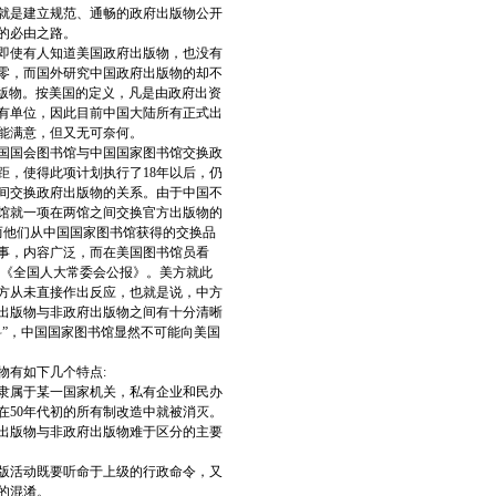
就是建立规范、通畅的政府出版物公开
的必由之路。
即使有人知道美国政府出版物，也没有
零，而国外研究中国政府出版物的却不
出版物。按美国的定义，凡是由政府出资
有单位，因此目前中国大陆所有正式出
能满意，但又无可奈何。
美国国会图书馆与中国国家图书馆交换政
距，使得此项计划执行了18年以后，仍
之间交换政府出版物的关系。由于中国不
书馆就一项在两馆之间交换官方出版物的
而他们从中国国家图书馆获得的交换品
事，内容广泛，而在美国图书馆员看
和《全国人大常委会公报》。美方就此
方从未直接作出反应，也就是说，中方
出版物与非政府出版物之间有十分清晰
”，中国国家图书馆显然不可能向美国
有如下几个特点:
隶属于某一国家机关，私有企业和民办
在50年代初的所有制改造中就被消灭。
出版物与非政府出版物难于区分的主要
版活动既要听命于上级的行政命令，又
的混淆。