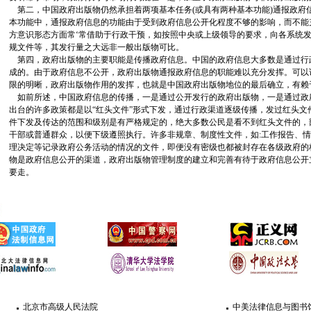
第二，中国政府出版物仍然承担着两项基本任务(或具有两种基本功能)通报政府
本功能中，通报政府信息的功能由于受到政府信息公开化程度不够的影响，而不能
方意识形态方面常‘常借助于行政干预，如按照中央或上级领导的要求，向各系统
规文件等，其发行量之大远非一般出版物可比。
第四，政府出版物的主要职能是传播政府信息。中国的政府信息大多数是通过行政
成的。由于政府信息不公开，政府出版物通报政府信息的职能难以充分发挥。可以
限的明晰，政府出版物作用的发挥，也就是中国政府出版物地位的最后确立，有赖
如前所述，中国政府信息的传播，一是通过公开发行的政府出版物，一是通过政
出台的许多政策都是以“红头文件”形式下发，通过行政渠道逐级传播，发过红头文
件下发及传达的范围和级别是有严格规定的，绝大多数公民是看不到红头文件的，
干部或普通群众，以便下级遵照执行。许多非规章、制度性文件，如:工作报告、
理决定等记录政府公务活动的情况的文件，即便没有密级也都被封存在各级政府的
物是政府信息公开的渠道，政府出版物管理制度的建立和完善有待于政府信息公开
要走。
北京市高级人民法院
中美法律信息与图书馆