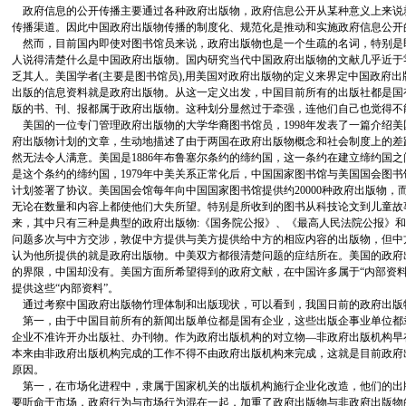
政府信息的公开传播主要通过各种政府出版物，政府信息公开从某种意义上来说
传播渠道。因此中国政府出版物传播的制度化、规范化是推动和实施政府信息公开
然而，目前国内即使对图书馆员来说，政府出版物也是一个生疏的名词，特别是
人说得清楚什么是中国政府出版物。国内研究当代中国政府出版物的文献几乎近于
乏其人。美国学者(主要是图书馆员),用美国对政府出版物的定义来界定中国政府
出版的信息资料就是政府出版物。从这一定义出发，中国目前所有的出版社都是国
版的书、刊、报都属于政府出版物。这种划分显然过于牵强，连他们自己也觉得不
美国的一位专门管理政府出版物的大学华裔图书馆员，1998年发表了一篇介绍
府出版物计划的文章，生动地描述了由于两国在政府出版物概念和社会制度上的差
然无法令人满意。美国是1886年布鲁塞尔条约的缔约国，这一条约在建立缔约国
是这个条约的缔约国，1979年中美关系正常化后，中国国家图书馆与美国国会图
计划签署了协议。美国国会馆每年向中国国家图书馆提供约20000种政府出版物，
无论在数量和内容上都使他们大失所望。特别是所收到的图书从科技论文到儿童故
来，其中只有三种是典型的政府出版物:《国务院公报》、《最高人民法院公报》
问题多次与中方交涉，敦促中方提供与美方提供给中方的相应内容的出版物，但中
认为他所提供的就是政府出版物。中美双方都很清楚问题的症结所在。美国的政府
的界限，中国却没有。美国方面所希望得到的政府文献，在中国许多属于“内部资料
提供这些“内部资料”。
通过考察中国政府出版物竹理体制和出版现状，可以看到，我国日前的政府出版物
第一，由于中国目前所有的新闻出版单位都是国有企业，这些出版企事业单位都
企业不准许开办出版社、办刊物。作为政府出版机构的对立物—非政府出版机构早
本来由非政府出版机构完成的工作不得不由政府出版机构来完成，这就是目前政府
原因。
第一，在市场化进程中，隶属于国家机关的出版机构施行企业化改造，他们的出
要听命于市场，政府行为与市场行为混在一起，加重了政府出版物与非政府出版物