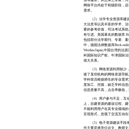
借等服务。从总体上来看，河
网络平台尚处于初级阶段，还
需求。
（2）法学专业资源库建设
大法意等以其丰富的学术、法
要的参考价值，司法考试系统
有引进。美国著名的数据库 Hei
包括部分法学期刊、专著、案
中，德国法律数据库Beck-online、
WestlawJapan,中国台湾
科国际知识产权、牛津国际法
很大关系。
（3）网络资源利用较少，
接了某些机构的网络资源导航
学科馆员根据师生的专业需求
度加工、挖掘，缺乏学科信息
信息质量不高，点击率极低，
（4）用户参与不足，互动
上，自建资源的建设过程、建
不能利用用户在其专业领域的
呈现形式，忽视了交流互动在
（5）电子资源建设手段单
也主要是将学位论文、教师文库