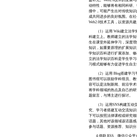
益补充。Web2.0技术的发
动特性，能够将有相同科研、
撞中，可能产生出对传统知识
成共同进步的良好氛围。在社
Web2.0技术工具，以资源
（1）运用 Wiki建立法学
科建立上。教师建立的法学知
生在课堂外延伸学习，深度理
知识，如重要原理的扩展知识
学知识百科进行扩展添加、修
立的法学知识百科是学生学习
习模式能够有力促进学生自主
（2）运用 Blog搭建学习
图书馆可以鼓励学科馆员、教
容可以是法制新闻、前沿学术
将学科领域的热点及自己的研
题留言，与博主进行探讨。
（3）运用SNS构建互动交
究、学习者搭建互动交流知识
下可以按照法律课程或研究领
话题，其他对该领域该话题感
参与话题、资源推荐、知识分
4.借助 RSS、微信公众