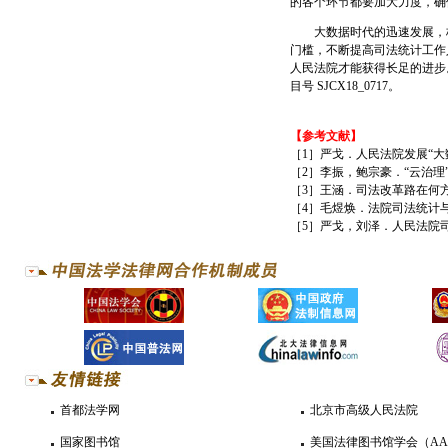
的各个环节都要加大力度，确
大数据时代的迅速发展，极
门槛，不断提高司法统计工作
人民法院才能获得长足的进步
目号 SJCX18_0717。
【参考文献】
［1］严戈．人民法院发展“大数
［2］李振，鲍宗豪．“云治理”
［3］王涵．司法改革路在何方［
［4］毛煜焕．法院司法统计与
［5］严戈，刘泽．人民法院司
首都法学网
北京市高级人民法院
国家图书馆
美国法律图书馆学会（AA