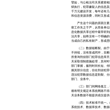
譬如，与公检法司关系紧密相
狱执行，犯罪嫌疑人的信息及
千万元建设开发，每年还有几
和信息资源浪费，同时又形成
产生这个问题的原因主要是
密工作失之于严，从而各单位
息化数据共享过程中最常听到
法共享，始终没有一个明确的
当成自己的私有财产，形成垄
（二）数据链断裂。由于信
不持续，没有形成闭环，呈断
所查询刑侦部门犯罪信息库开
关采取强制措施处理，其何时
部门掌握，服刑时间长短、何
握其部分信息，但在刑侦犯罪
违法犯罪数据信息是割裂、分
部门、业务中。
（三）部门间网络孤立，不
都有明文规定本系统网路不得
关业务数据不能提供或仅提供
（四）技术标准不统一。由
系统技术、数据库技术、数据